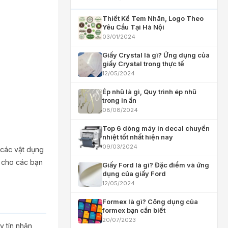
Thiết Kế Tem Nhãn, Logo Theo
Yêu Cầu Tại Hà Nội
03/01/2024
Giấy Crystal là gì? Ứng dụng của
giấy Crystal trong thực tế
12/05/2024
Ép nhũ là gì, Quy trình ép nhũ
trong in ấn
08/08/2024
Top 6 dòng máy in decal chuyển
nhiệt tốt nhất hiện nay
09/03/2024
 các vật dụng
p cho các bạn
Giấy Ford là gì? Đặc điểm và ứng
dụng của giấy Ford
12/05/2024
Formex là gì? Công dụng của
formex bạn cần biết
20/07/2023
y tín nhận