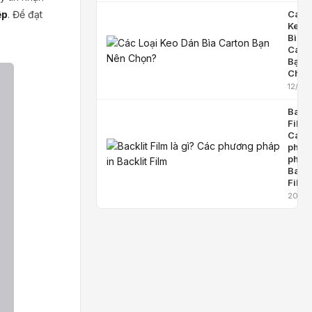
ệp
. Để đạt
Các L
Keo 
Bìa
Cart
Bạn 
Chọn
12/08
Backl
Film 
Các
phươ
pháp 
Backl
Film
20/07