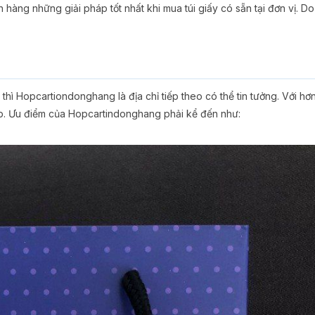
àng những giải pháp tốt nhất khi mua túi giấy có sẵn tại đơn vị. Do
hì Hopcartiondonghang là địa chỉ tiếp theo có thể tin tưởng. Với hơ
iệp. Ưu điểm của Hopcartindonghang phải kể đến như: