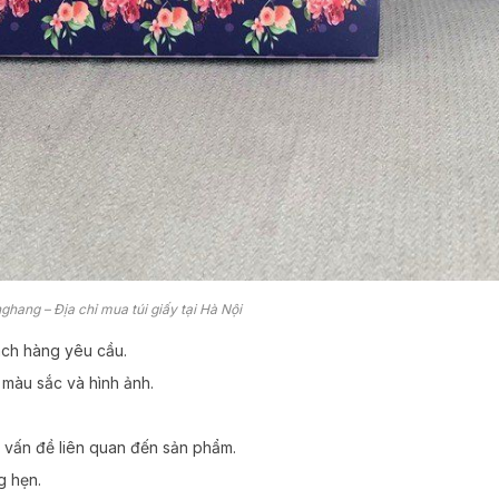
hang – Địa chỉ mua túi giấy tại Hà Nội
ách hàng yêu cầu.
 màu sắc và hình ảnh.
 vấn đề liên quan đến sản phẩm.
g hẹn.