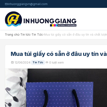
inhuonggiangvn@gmail.com
Trang chủ
›
Tin tức
›
Tin Tức
›
Mua túi giấy có sẵn ở đâu uy tín và chất lượ
Mua túi giấy có sẵn ở đâu uy tín và
12/06/2024
Tin Tức
0 lượt xem