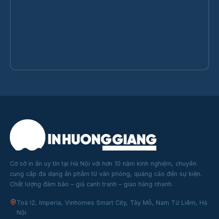
Cơ sở in ấn uy tín tại Hà Nội với hơn 10 năm kinh nghiệm, chuyên
cung cấp đa dạng ấn phẩm từ văn phòng, quảng cáo đến sự kiện.
Chất lượng đảm bảo – giá cạnh tranh – giao hàng nhanh.
Toà I2, Imperia, Vinhomes Smart City, Tây Mỗ, Nam Từ Liêm, Hà
Nội