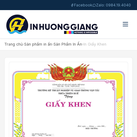
Facebook
Zalo: 0984.19.4040
Trang chủ
›
Sản phẩm in ấn
›
Sản Phẩm In Ấn
›
In Giấy Khen