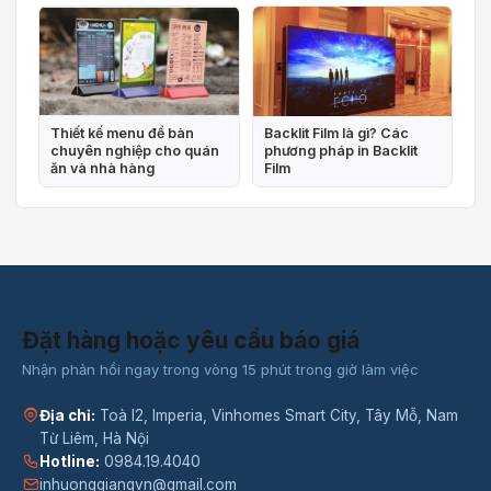
Thiết kế menu để bàn
Backlit Film là gì? Các
chuyên nghiệp cho quán
phương pháp in Backlit
ăn và nhà hàng
Film
Đặt hàng hoặc yêu cầu báo giá
Nhận phản hồi ngay trong vòng 15 phút trong giờ làm việc
Địa chỉ:
Toà I2, Imperia, Vinhomes Smart City, Tây Mỗ, Nam
Từ Liêm, Hà Nội
Hotline:
0984.19.4040
inhuonggiangvn@gmail.com