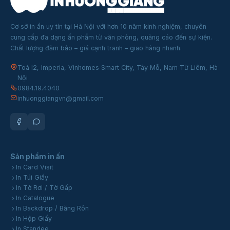
Cơ sở in ấn uy tín tại Hà Nội với hơn 10 năm kinh nghiệm, chuyên
cung cấp đa dạng ấn phẩm từ văn phòng, quảng cáo đến sự kiện.
Chất lượng đảm bảo – giá cạnh tranh – giao hàng nhanh.
Toà I2, Imperia, Vinhomes Smart City, Tây Mỗ, Nam Từ Liêm, Hà
Nội
0984.19.4040
inhuonggiangvn@gmail.com
Sản phẩm in ấn
In Card Visit
In Túi Giấy
In Tờ Rơi / Tờ Gấp
In Catalogue
In Backdrop / Băng Rôn
In Hộp Giấy
In Standee