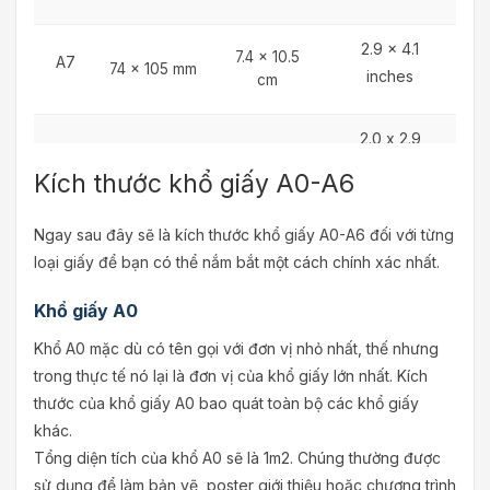
2.9 x 4.1
7.4 x 10.5
A7
74 x 105 mm
inches
cm
2.0 x 2.9
A8
52 x 74 mm
5.2 x 7.4 cm
inches
Kích thước khổ giấy A0-A6
1.5 x 2.0
Ngay sau đây sẽ là kích thước khổ giấy A0-A6 đối với từng
A9
37 x 52 mm
3.7 x 5.2 cm
inches
loại giấy để bạn có thể nắm bắt một cách chính xác nhất.
Khổ giấy A0
1.0 x 1.5 inches
A10
26 x 37 mm
2.6 x 3.7 cm
Khổ A0 mặc dù có tên gọi với đơn vị nhỏ nhất, thế nhưng
trong thực tế nó lại là đơn vị của khổ giấy lớn nhất. Kích
thước của khổ giấy A0 bao quát toàn bộ các khổ giấy
khác.
Tổng diện tích của khổ A0 sẽ là 1m2. Chúng thường được
sử dụng để làm bản vẽ, poster giới thiệu hoặc chương trình