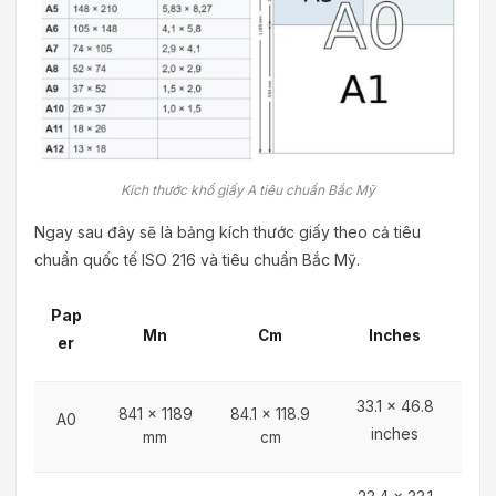
Kích thước khổ giấy A tiêu chuẩn Bắc Mỹ
Ngay sau đây sẽ là bảng kích thước giấy theo cả tiêu
chuẩn quốc tế ISO 216 và tiêu chuẩn Bắc Mỹ.
Pap
Mn
Cm
Inches
er
33.1 x 46.8
841 x 1189
84.1 x 118.9
A0
inches
mm
cm