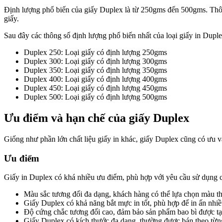
Định lượng phổ biến của giấy Duplex là từ 250gms đến 500gms. Thông
giấy.
Sau đây các thông số định lượng phổ biến nhất của loại giấy in Dupl
Duplex 250
: Loại giấy có định lượng 250gms
Duplex 300
: Loại giấy có định lượng 300gms
Duplex 350
: Loại giấy có định lượng 350gms
Duplex 400
: Loại giấy có định lượng 400gms
Duplex 450
: Loại giấy có định lượng 450gms
Duplex 500
: Loại giấy có định lượng 500gms
Ưu điểm và hạn chế của giấy Duplex
Giống như phần lớn chất liệu giấy in khác, giấy Duplex cũng có ưu v
Ưu điểm
Giấy in Duplex có khá nhiều ưu điểm, phù hợp với yêu cầu sử dụng 
Màu sắc tương đối đa dạng, khách hàng có thể lựa chọn màu t
Giấy Duplex có khả năng bắt mực in tốt, phù hợp để in ấn nhiề
Độ cứng chắc tương đối cao, đảm bảo sản phẩm bao bì được tạo
Giấy Duplex có kích thước đa dạng, thường được bán theo từng