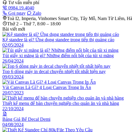
Tư vấn miễn phí
0984.19.4040
Gọi ngay
Zalo
Toà I2, Imperia, Vinhomes Smart City, Tây Mỗ, Nam Từ Liêm, H
Thứ 2 – Thứ 7, 8:00 – 18:00
Bài viết mới
Kệ standee là gì? Ứng dụng standee trong tiếp thị quảng cáo
02/05/2024
Túi giấy xi măng là gì? Những điểm nổi bật của túi xi măng
26/04/2024
Top 6 dòng máy in decal chuyển nhiệt tốt nhất hiện nay
09/03/2024
Vải Canvas Là Gì? 4 Loại Canvas Trong In Ấn
20/07/2023
Thiết kế menu để bàn chuyên nghiệp cho quán ăn và nhà hàng
22/10/2024
Bảng Giá Bế Decal Demi
04/08/2024