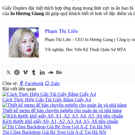
Giấy Duplex
đặc biệt thích hợp ứng dụng trong lĩnh vực in ấn bao bì
của
In Hương Giang
đã giúp quý khách biết rõ hơn về đặc điểm và
Phạm Thị Liên
Phạm Thị Liên – CEO In Hương Giang ( Công ty in 
Tốt nghiệp: Học Viện Kỹ Thuật Quân Sự MTA
Chia sẻ:
Facebook
Zalo
Bài viết liên quan
Cách Thực Hiện Gấp Túi Giấy Bằng Giấy A4
Thiết kế menu để bàn chuyên nghiệp cho quán ăn và nhà hàng
Kích thước khổ giấy A0, A1, A2, A3, A4, A5, A6 tiêu chuẩn
Thi Công Backdrop Giá Rẻ Trọn Gói A-Z Tại Hà Nội