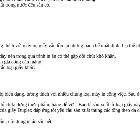
ất trong nước đều sẵn có.
 thích với máy in, giấy vẫn tồn tại những hạn chế nhất định. Cụ thể n
dày nên trong quá trình in ấn có thể gặp đôi chút khó khăn.
ện gia công cán màng.
ác loại giấy khác.
 bị biến dạng, tương thích với nhiều chủng loại máy in công việc. Sau 
 bì chứa đựng thực phẩm, hàng dễ vỡ,.. Bao bì sản xuất từ loại giấy nà
ủa giấy Duplex đáp ứng tốt yêu cầu sản xuất thùng các tông theo đa d
ắn , nội dung in ấn sắc nét.