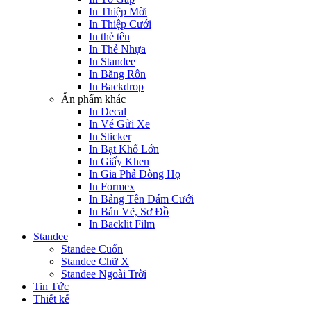
In Thiệp Mời
In Thiệp Cưới
In thẻ tên
In Thẻ Nhựa
In Standee
In Băng Rôn
In Backdrop
Ấn phẩm khác
In Decal
In Vé Gửi Xe
In Sticker
In Bạt Khổ Lớn
In Giấy Khen
In Gia Phả Dòng Họ
In Formex
In Bảng Tên Đám Cưới
In Bản Vẽ, Sơ Đồ
In Backlit Film
Standee
Standee Cuốn
Standee Chữ X
Standee Ngoài Trời
Tin Tức
Thiết kế