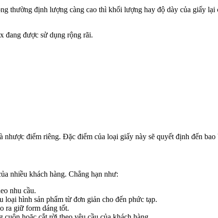
 thường định lượng càng cao thì khối lượng hay độ dày của giấy lại c
ex đang được sử dụng rộng rãi.
à nhược điểm riêng. Đặc điểm của loại giấy này sẽ quyết định đến bao
của nhiều khách hàng. Chẳng hạn như:
heo nhu cầu.
u loại hình sản phẩm từ đơn giản cho đến phức tạp.
 ra giữ form dáng tốt.
 cuộn hoặc cắt rời theo yêu cầu của khách hàng.