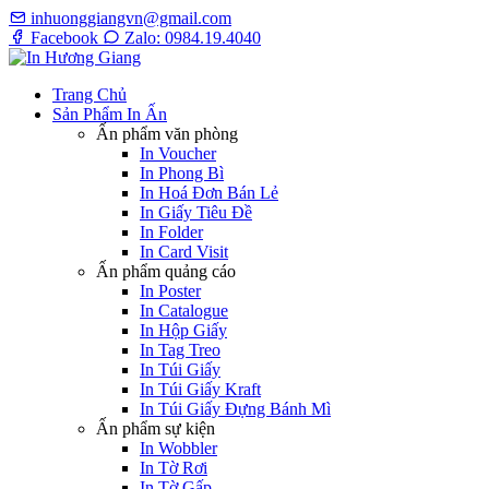
inhuonggiangvn@gmail.com
Facebook
Zalo: 0984.19.4040
Trang Chủ
Sản Phẩm In Ấn
Ấn phẩm văn phòng
In Voucher
In Phong Bì
In Hoá Đơn Bán Lẻ
In Giấy Tiêu Đề
In Folder
In Card Visit
Ấn phẩm quảng cáo
In Poster
In Catalogue
In Hộp Giấy
In Tag Treo
In Túi Giấy
In Túi Giấy Kraft
In Túi Giấy Đựng Bánh Mì
Ấn phẩm sự kiện
In Wobbler
In Tờ Rơi
In Tờ Gấp