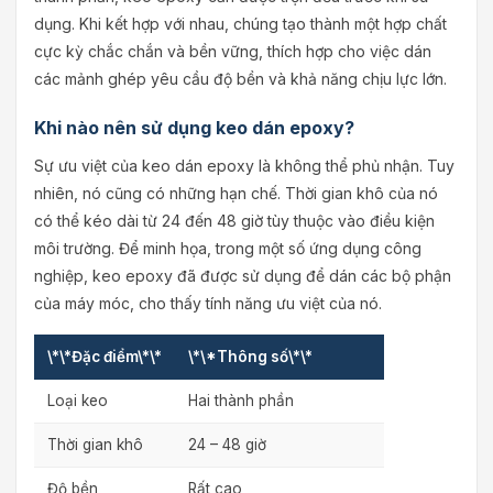
dụng. Khi kết hợp với nhau, chúng tạo thành một hợp chất
cực kỳ chắc chắn và bền vững, thích hợp cho việc dán
các mảnh ghép yêu cầu độ bền và khả năng chịu lực lớn.
Khi nào nên sử dụng keo dán epoxy?
Sự ưu việt của keo dán epoxy là không thể phủ nhận. Tuy
nhiên, nó cũng có những hạn chế. Thời gian khô của nó
có thể kéo dài từ 24 đến 48 giờ tùy thuộc vào điều kiện
môi trường. Để minh họa, trong một số ứng dụng công
nghiệp, keo epoxy đã được sử dụng để dán các bộ phận
của máy móc, cho thấy tính năng ưu việt của nó.
\*\*Đặc điểm\*\*
\*\*Thông số\*\*
Loại keo
Hai thành phần
Thời gian khô
24 – 48 giờ
Độ bền
Rất cao