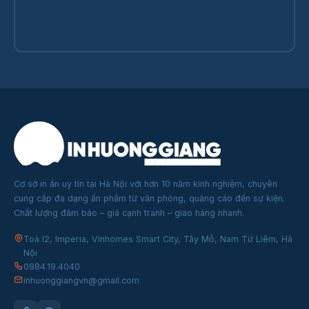
Cơ sở in ấn uy tín tại Hà Nội với hơn 10 năm kinh nghiệm, chuyên
cung cấp đa dạng ấn phẩm từ văn phòng, quảng cáo đến sự kiện.
Chất lượng đảm bảo – giá cạnh tranh – giao hàng nhanh.
Toà I2, Imperia, Vinhomes Smart City, Tây Mỗ, Nam Từ Liêm, Hà
Nội
0984.19.4040
inhuonggiangvn@gmail.com