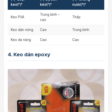
keo\*\*
kéo\*\*
nước\*\*
Trung bình –
Keo PVA
Thấp
cao
Keo dán nóng
Cao
Trung bình
Keo đa năng
Cao
Cao
4. Keo dán epoxy