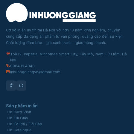
Cơ sở in ấn uy tín tại Hà Nội với hơn 10 năm kinh nghiệm, chuyên
cung cấp đa dạng ấn phẩm từ văn phòng, quảng cáo đến sự kiện.
Chất lượng đảm bảo – giá cạnh tranh – giao hàng nhanh.
Toà I2, Imperia, Vinhomes Smart City, Tây Mỗ, Nam Từ Liêm, Hà
Nội
0984.19.4040
inhuonggiangvn@gmail.com
Sản phẩm in ấn
In Card Visit
In Túi Giấy
In Tờ Rơi / Tờ Gấp
In Catalogue