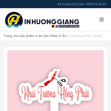
Facebook
Zalo: 0984.19.4040
Trang chủ
›
Sản phẩm in ấn
›
Sản Phẩm In Ấn
›
In Hashtag Khai Trương