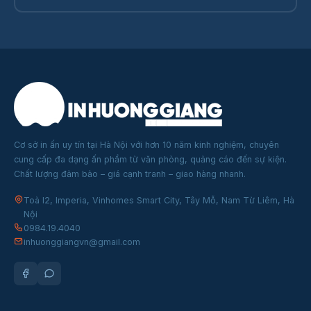
Cơ sở in ấn uy tín tại Hà Nội với hơn 10 năm kinh nghiệm, chuyên
cung cấp đa dạng ấn phẩm từ văn phòng, quảng cáo đến sự kiện.
Chất lượng đảm bảo – giá cạnh tranh – giao hàng nhanh.
Toà I2, Imperia, Vinhomes Smart City, Tây Mỗ, Nam Từ Liêm, Hà
Nội
0984.19.4040
inhuonggiangvn@gmail.com