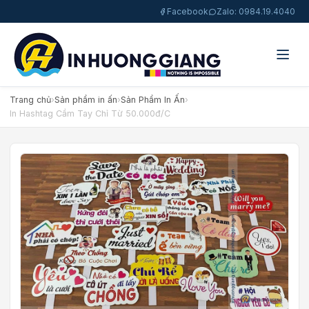
Facebook
Zalo: 0984.19.4040
Trang chủ
›
Sản phẩm in ấn
›
Sản Phẩm In Ấn
›
In Hashtag Cầm Tay Chỉ Từ 50.000đ/C