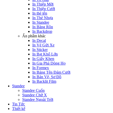
In Thiệp Mời
In Thiệp Cưới
In thẻ tên
In Thẻ Nhựa
In Standee
In Băng Rôn
In Backdrop
Ấn phẩm khác
In Decal
In Vé Gửi Xe
In Sticker
In Bạt Khổ Lớn
In Giấy Khen
In Gia Phả Dòng Họ
In Formex
In Bảng Tên Đám Cưới
In Bản Vẽ, Sơ Đồ
In Backlit Film
Standee
Standee Cuốn
Standee Chữ X
Standee Ngoài Trời
Tin Tức
Thiết kế