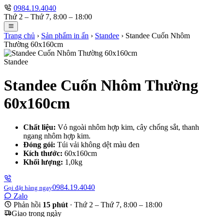
0984.19.4040
Thứ 2 – Thứ 7, 8:00 – 18:00
Trang chủ
›
Sản phẩm in ấn
›
Standee
›
Standee Cuốn Nhôm
Thường 60x160cm
Standee
Standee Cuốn Nhôm Thường
60x160cm
Chất liệu:
Vỏ ngoài nhôm hợp kim, cây chống sắt, thanh
ngang nhôm hợp kim.
Đóng gói:
Túi vải không dệt màu đen
Kích thước:
60x160cm
Khối lượng:
1,0kg
0984.19.4040
Gọi đặt hàng ngay
Zalo
Phản hồi
15 phút
· Thứ 2 – Thứ 7, 8:00 – 18:00
Giao trong ngày