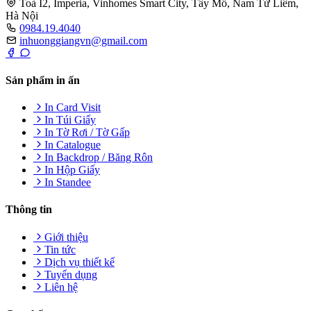
Toà I2, Imperia, Vinhomes Smart City, Tây Mỗ, Nam Từ Liêm,
Hà Nội
0984.19.4040
inhuonggiangvn@gmail.com
Sản phẩm in ấn
In Card Visit
In Túi Giấy
In Tờ Rơi / Tờ Gấp
In Catalogue
In Backdrop / Băng Rôn
In Hộp Giấy
In Standee
Thông tin
Giới thiệu
Tin tức
Dịch vụ thiết kế
Tuyển dụng
Liên hệ