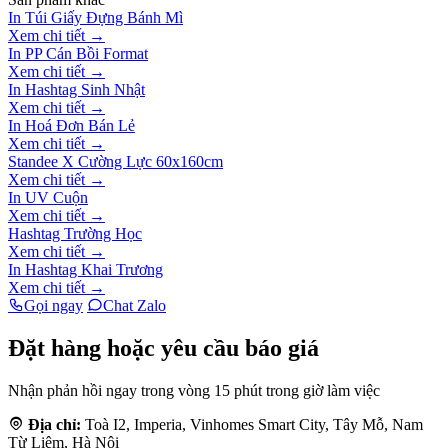
In Túi Giấy Đựng Bánh Mì
Xem chi tiết →
In PP Cán Bồi Format
Xem chi tiết →
In Hashtag Sinh Nhật
Xem chi tiết →
In Hoá Đơn Bán Lẻ
Xem chi tiết →
Standee X Cường Lực 60x160cm
Xem chi tiết →
In UV Cuộn
Xem chi tiết →
Hashtag Trường Học
Xem chi tiết →
In Hashtag Khai Trương
Xem chi tiết →
Gọi ngay
Chat Zalo
Đặt hàng hoặc yêu cầu báo giá
Nhận phản hồi ngay trong vòng 15 phút trong giờ làm việc
Địa chỉ:
Toà I2, Imperia, Vinhomes Smart City, Tây Mỗ, Nam
Từ Liêm, Hà Nội