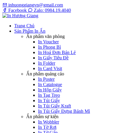
inhuonggiangvn@gmail.com
Facebook
Zalo: 0984.19.4040
Trang Chủ
Sản Phẩm In Ấn
Ấn phẩm văn phòng
In Voucher
In Phong Bì
In Hoá Đơn Bán Lẻ
In Giấy Tiêu Đề
In Folder
In Card Visit
Ấn phẩm quảng cáo
In Poster
In Catalogue
In Hộp Giấy
In Tag Treo
In Túi Giấy
In Túi Giấy Kraft
In Túi Giấy Đựng Bánh Mì
Ấn phẩm sự kiện
In Wobbler
In Tờ Rơi
In Tờ Gấp