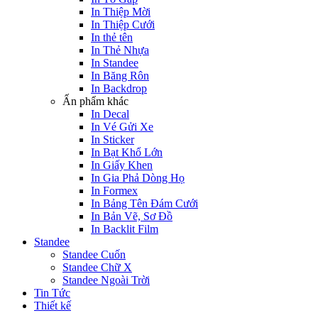
In Thiệp Mời
In Thiệp Cưới
In thẻ tên
In Thẻ Nhựa
In Standee
In Băng Rôn
In Backdrop
Ấn phẩm khác
In Decal
In Vé Gửi Xe
In Sticker
In Bạt Khổ Lớn
In Giấy Khen
In Gia Phả Dòng Họ
In Formex
In Bảng Tên Đám Cưới
In Bản Vẽ, Sơ Đồ
In Backlit Film
Standee
Standee Cuốn
Standee Chữ X
Standee Ngoài Trời
Tin Tức
Thiết kế