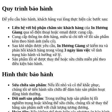
Quy trình bảo hành
Để yêu cầu bảo hành, khách hàng vui lòng thực hiện các bước sau:
Liên hệ với bộ phận chăm sóc khách hàng
của
In Hương
Giang
qua số điện thoại hoặc email được cung cấp.
Cung cấp thông tin đơn hàng, miêu tả chi tiết về lỗi sản phẩm
kèm theo hình ảnh (nếu có).
Sau khi nhận được yêu cầu,
In Hương Giang
sẽ kiểm tra và
phản hồi khách hàng trong vòng
3 ngày làm việc
về tình
trạng bảo hành và hướng xử lý.
Sản phẩm lỗi sẽ được thay thế hoặc sửa chữa miễn phí theo
điều kiện bảo hành.
Hình thức bảo hành
Sửa chữa sản phẩm
: Nếu lỗi nhỏ và có thể khắc phục,
chúng tôi sẽ tiến hành sửa chữa để đảm bảo sản phẩm hoạt
động bình thường.
Đổi mới sản phẩm
: Trong trường hợp sản phẩm bị lỗi
nghiêm trọng hoặc không thể sửa chữa, chúng tôi sẽ thay thế
bằng sản phẩm mới với chất lượng tương đương.
Hoàn tiền
: Nếu không thể thực hiện các phương án bảo hành