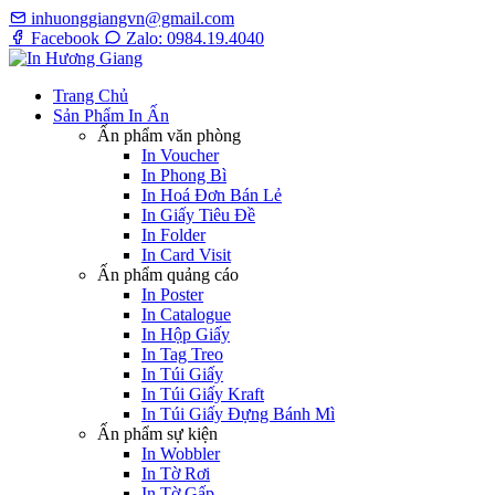
inhuonggiangvn@gmail.com
Facebook
Zalo: 0984.19.4040
Trang Chủ
Sản Phẩm In Ấn
Ấn phẩm văn phòng
In Voucher
In Phong Bì
In Hoá Đơn Bán Lẻ
In Giấy Tiêu Đề
In Folder
In Card Visit
Ấn phẩm quảng cáo
In Poster
In Catalogue
In Hộp Giấy
In Tag Treo
In Túi Giấy
In Túi Giấy Kraft
In Túi Giấy Đựng Bánh Mì
Ấn phẩm sự kiện
In Wobbler
In Tờ Rơi
In Tờ Gấp