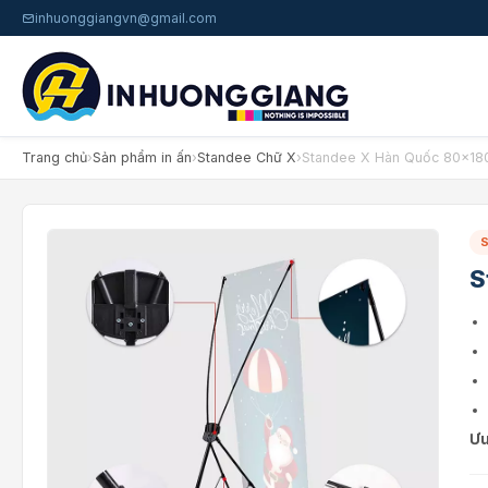
inhuonggiangvn@gmail.com
Trang chủ
›
Sản phẩm in ấn
›
Standee Chữ X
›
Standee X Hàn Quốc 80x1
S
Ưu