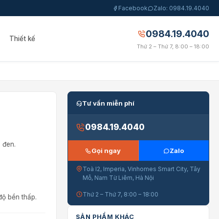
Facebook
Zalo: 0984.19.4040
0984.19.4040
Thiết kế
Thứ 2 – Thứ 7, 8:00 – 18:00
Tư vấn miễn phí
0984.19.4040
 đen.
Gọi ngay
Zalo
Toà I2, Imperia, Vinhomes Smart City, Tây
Mỗ, Nam Từ Liêm, Hà Nội
Thứ 2 – Thứ 7, 8:00 – 18:00
độ bền thấp.
SẢN PHẨM KHÁC