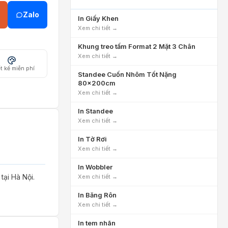
Zalo
In Giấy Khen
Xem chi tiết →
Khung treo tấm Format 2 Mặt 3 Chân
Xem chi tiết →
t kế miễn phí
Standee Cuốn Nhôm Tốt Nặng
80x200cm
Xem chi tiết →
In Standee
Xem chi tiết →
In Tờ Rơi
Xem chi tiết →
In Wobbler
ại Hà Nội.
Xem chi tiết →
In Băng Rôn
Xem chi tiết →
In tem nhãn