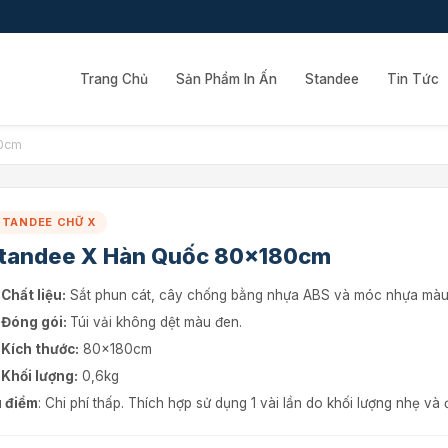
Trang Chủ
Sản Phẩm In Ấn
Standee
Tin Tức
80cm
STANDEE CHỮ X
tandee X Hàn Quốc 80x180cm
Chất liệu:
Sắt phun cát, cây chống bằng nhựa ABS và móc nhựa màu
Đóng gói:
Túi vải không dệt màu đen.
Kích thước:
80x180cm
Khối lượng:
0,6kg
 điểm
: Chi phí thấp. Thích hợp sử dụng 1 vài lần do khối lượng nhẹ và 