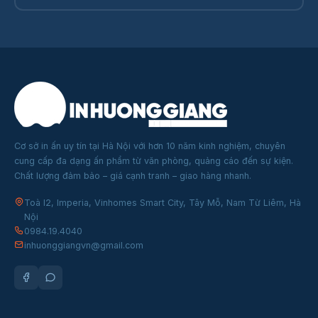
Cơ sở in ấn uy tín tại Hà Nội với hơn 10 năm kinh nghiệm, chuyên
cung cấp đa dạng ấn phẩm từ văn phòng, quảng cáo đến sự kiện.
Chất lượng đảm bảo – giá cạnh tranh – giao hàng nhanh.
Toà I2, Imperia, Vinhomes Smart City, Tây Mỗ, Nam Từ Liêm, Hà
Nội
0984.19.4040
inhuonggiangvn@gmail.com