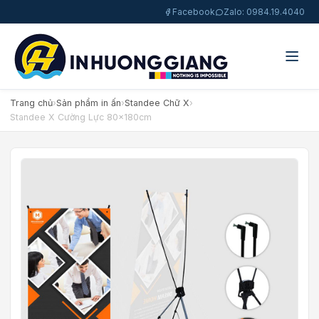
Facebook
Zalo: 0984.19.4040
Trang chủ
›
Sản phẩm in ấn
›
Standee Chữ X
›
Standee X Cường Lực 80x180cm