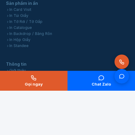
Sản phẩm in ấn
In Card Visit
In Túi Giấy
In Tờ Rơi / Tờ Gấp
In Catalogue
In Backdrop / Băng Rôn
In Hộp Giấy
In Standee
Thông tin
Giới thiệu
Tin tức
Dịch vụ thiết kế
Gọi ngay
Chat Zalo
Tuyển dụng
Liên hệ
Cam kết
Đã đăng ký Bộ Công Thương
Chính sách đổi trả
Chính sách bảo mật